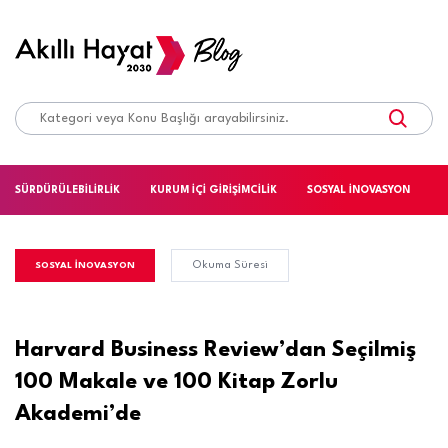
SÜRDÜRÜLEBİLİRLİK
KURUM İÇİ GİRİŞİMCİLİK
SOSYAL İNOVASYON
S
Okuma Süresi
SOSYAL İNOVASYON
Harvard Business Review’dan Seçilmiş
100 Makale ve 100 Kitap Zorlu
Akademi’de