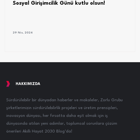
Sosyal Girişimcilik Günü kutlu olsun!
29 Nis, 2024
HAKKIMIZDA
Sürdürülebilir bir dünyadan haberler ve makaleler, Zorlu Grubu
şirketlerimizin sürdürülebilirlik projeleri ve üretim prensipleri,
inovasyon dünyası, her fırsatta daha eşit olmak için iş
dünyasında atılan yeni adımlar, toplumsal sorunlara çözüm
önerileri Akıllı Hayat 2030 Blog’da!