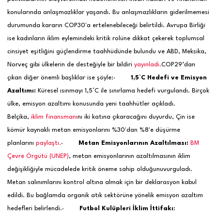
konularında anlaşmazlıklar yaşandı. Bu anlaşmazlıkların giderilmemesi
durumunda kararın COP30'a ertelenebileceği belirtildi. Avrupa Birliği
ise kadınların iklim eylemindeki kritik rolüne dikkat çekerek toplumsal
cinsiyet eşitliğini güçlendirme taahhüdünde bulundu ve ABD, Meksika,
Norveç gibi ülkelerin de desteğiyle bir bildiri
yayınladı.
COP29’dan
çıkan diğer önemli başlıklar ise şöyle:
·
1,5°C Hedefi ve Emisyon
Azaltımı:
Küresel ısınmayı 1,5°C ile sınırlama hedefi vurgulandı. Birçok
ülke, emisyon azaltımı konusunda yeni taahhütler açıkladı.
Belçika,
iklim finansmanı
nı iki katına çıkaracağını duyurdu, Çin ise
kömür kaynaklı metan emisyonlarını %30'dan %8'e düşürme
planlarını
paylaştı​.
·
Metan Emisyonlarının Azaltılması:
BM
Çevre Örgütü (UNEP)
, metan emisyonlarının azaltılmasının iklim
değişikliğiyle mücadelede kritik öneme sahip olduğunu
vurguladı.
Metan salınımlarını kontrol altına almak için bir deklarasyon kabul
edildi. Bu bağlamda organik atık sektörüne yönelik emisyon azaltım
hedefleri belirlendi​.
·
Futbol Kulüpleri İklim İttifakı
: