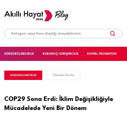
SÜRDÜRÜLEBİLİRLİK
KURUM İÇİ GİRİŞİMCİLİK
SOSYAL İNOVASYON
S
Okuma Süresi
SÜRDÜRÜLEBİLİRLİK
COP29 Sona Erdi: İklim Değişikliğiyle
Mücadelede Yeni Bir Dönem