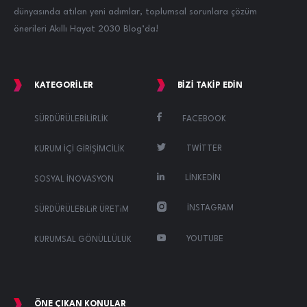
dünyasında atılan yeni adımlar, toplumsal sorunlara çözüm
önerileri Akıllı Hayat 2030 Blog’da!
KATEGORİLER
BİZİ TAKİP EDİN
FACEBOOK
SÜRDÜRÜLEBİLİRLİK
TWİTTER
KURUM İÇİ GİRİŞİMCİLİK
LİNKEDİN
SOSYAL İNOVASYON
İNSTAGRAM
SÜRDÜRÜLEBiLiR ÜRETiM
YOUTUBE
KURUMSAL GÖNÜLLÜLÜK
ÖNE ÇIKAN KONULAR