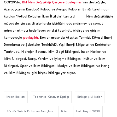
COP29'da,
BM İklim Değişikliği Çerçeve Sözleşmesi'
nin desteğiyle,
Azerbaycan'ın Karabağ Kulübü ve Avrupa Kulüpleri Birliği tarafından
kurulan "Futbol Kulüpleri İklim İttifakı" tanıtıldı.
· İklim değişikliğiyle
mücadele için çeşitli alanlarda işbirliğini güçlendirmeyi ve somut
adımlar atmayı hedefleyen bir dizi taahhüt, bildirge ve girişim
kamuoyuyla
paylaşıldı.
Bunlar arasında Ateşkes Temyizi, Küresel Enerji
Depolama ve Şebekeler Taahhüdü, Yeşil Enerji Bölgeleri ve Koridorları
Taahhüdü, Hidrojen Beyanı, İklim Göçü Bildirgesi, İnsan Hakları ve
İklim Bildirgesi, Barış, Yardım ve İyileşme Bildirgesi, Kültür ve İklim
Bildirgesi, Spor ve İklim Bildirgesi, Medya ve İklim Bildirgesi ve İnanç
ve İklim Bildirgesi gibi birçok bildirge yer alıyor.
İnsan Hakları
Toplumsal Cinsiyet Eşitliği
Birleşmiş Milletler
Sürdürülebilir Kalkınma Amaçları
İklim
Akıllı Hayat 2030