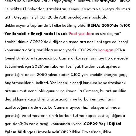
hedefi ile bu amaca katkı sağlayacağını belirtti. Deklarasyona Türkiye
ile birlikte El Salvador, Kazakistan, Kenya, Kosova ve Nijerya da imza
attı. Geçtiğimiz yıl COP28'de ABD öncülüğünde başlatılan
deklarasyona toplamda 31 ülke katılmış oldu.
IRENA: 2050'de %100
Yenilenebilir Enerji hedefi uzak
"
Fosil yakıtlar
dan uzaklaşma"
taahhüdünün COP29'daki diğer anlaşmalara nasıl entegre edileceği
konusunda görüş ayrılıkları yaşanıyordu. COP29'da
konuşan
IRENA
Genel Direktörü Francesco La Camera, küresel ısınmayı 1,5 derecede
tutabilmek için 2025'ten itibaren fosil yakıtlardan uzaklaşılması
gerektiğini ancak 2050 yılına kadar %100 yenilenebilir enerjiye geçiş
öngörmediklerini belirtti. Yenilenebilir enerji kurulum kapasitesindeki
artışın umut verici olduğunu vurgulayan La Camera, bu artışın iklim
değişikliğine karşı direnci artıracağını ve karbon emisyonlarını
azaltacağını ifade etti. La Camera ayrıca, hızlı aksiyon alınması
gerektiği ve atmosferin sınırlı karbon tutma kapasitesi aşıldığında
geri dönüşün zor olacağı konusunda uyardı.
COP29 Yeşil Dijital
Eylem Bildirgesi imzalandı
COP29 İklim Zirvesi'nde, iklim