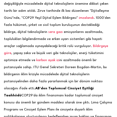
değişikliğiyle mücadelede dijital teknolojilerin önemine dikkat çeken
tarihi bir adım atıldı. Zirve tarihinde ilk kez düzenlenen "Dijitalleşme
Günü"nde, "COP29 Yeşil Dijital Eylem Bildirgesi"
imzalandı
. 1000'den
fazla hükümet, şirket ve sivil toplum kuruluşunun desteklediği
bildirge, dijital teknolojilerin
sera gazı
emisyonlarını azaltmada,
toplulukları bilgilendirmede ve erken uyarı sistemleri gibi hayati
araçlar sağlamada oynayabileceği kritik rolü vurguluyor.
Bildirgeye
göre
, yapay zeka ve büyük veri gibi teknolojiler, enerji tüketimini
optimize etmede ve
karbon ayak izi
ni azaltmada önemli bir
potansiyele sahip. ITU Genel Sekreteri Doreen Bogdan-Martin, bu
bildirgenin iklim kriziyle mücadelede dijital teknolojilerin
potansiyelinden daha fazla yararlanmak için bir dönüm noktası
olacağını ifade etti.
AB'den Toplumsal Cinsiyet Eşitliği
Taahhüdü
COP29'da iklim finansmanı kadar toplumsal cinsiyet
konusu da önemli bir gündem maddesi olarak öne çıktı. Lima Çalışma
Programı ve Cinsiyet Eylem Planı ile cinsiyete duyarlı iklim
politikalarının oluşturulması hedeflenirken insan hakları ve finansman