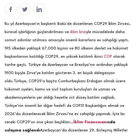
Bu yıl Azerbaycan'ın başkenti Bakü'de düzenlenen COP29 İklim Zirvesi,
küresel işbirliğinin güçlendirilmesi ve
iklim krizi
yle mücadelede daha
somut adımlar atılması amacıyla önemli kararlara ev sahipliği yaptı.
195 ülkeden yaklaşık 67.000 kişinin ve 80 ülkenin devlet ve hükümet
başkanlarının katıldığı COP29, en yüksek katılımlı ikinci
COP
olarak
tarihe geçti. Türkiye de Azerbeycan ve Brezilya’nın ardından yaklaşık
1900 kişiyle Zirve’ye katılım gösteren 3. en büyük delegasyon
oldu.
Türkiye, COP29'a başta Cumhurbaşkanı Erdoğan olmak üzere
hükümet üyeleri, kamu ve sivil toplum kuruluşları ile uzman ve
akademisyenlerin yer aldığı heyetle üst düzey katılım sağladı.
Türkiye’nin önemli bir diğer hedefi de COP31 Başkanlığını almak ve
2026’da düzenlenecek İklim Zirvesi’ne ev sahipliği yapmak. İşte bu
seneki COP29’un öne çıkan başlıkları…
İklim finansmanı
nda
uzlaşma sağlandı
Azerbaycan’da düzenlenen 29. Birleşmiş Milletler