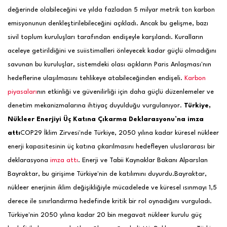
değerinde olabileceğini ve yılda fazladan 5 milyar metrik ton karbon
emisyonunun denkleştirilebileceğini açıkladı. Ancak bu gelişme, bazı
sivil toplum kuruluşları tarafından endişeyle karşılandı. Kuralların
aceleye getirildiğini ve suiistimalleri önleyecek kadar güçlü olmadığını
savunan bu kuruluşlar, sistemdeki olası açıkların Paris Anlaşması'nın
hedeflerine ulaşılmasını tehlikeye atabileceğinden endişeli.
Karbon
piyasaları
nın etkinliği ve güvenilirliği için daha güçlü düzenlemeler ve
denetim mekanizmalarına ihtiyaç duyulduğu vurgulanıyor.
Türkiye,
Nükleer Enerjiyi Üç Katına Çıkarma Deklarasyonu’na imza
attı
COP29 İklim Zirvesi'nde Türkiye, 2050 yılına kadar küresel nükleer
enerji kapasitesinin üç katına çıkarılmasını hedefleyen uluslararası bir
deklarasyona
imza attı
. Enerji ve Tabii Kaynaklar Bakanı Alparslan
Bayraktar, bu girişime Türkiye'nin de katılımını duyurdu.
Bayraktar,
nükleer enerjinin iklim değişikliğiyle mücadelede ve küresel ısınmayı 1,5
derece ile sınırlandırma hedefinde kritik bir rol oynadığını vurguladı.
Türkiye'nin 2050 yılına kadar 20 bin megavat nükleer kurulu güç