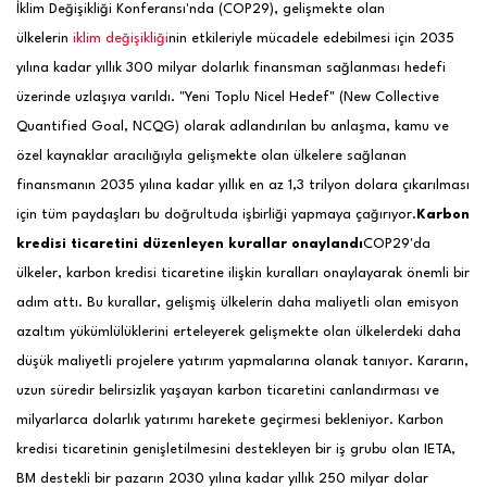
İklim Değişikliği Konferansı'nda (COP29), gelişmekte olan
ülkelerin
iklim değişikliği
nin etkileriyle mücadele edebilmesi için 2035
yılına kadar yıllık 300 milyar dolarlık finansman sağlanması hedefi
üzerinde uzlaşıya varıldı. "Yeni Toplu Nicel Hedef" (New Collective
Quantified Goal, NCQG) olarak adlandırılan bu anlaşma, kamu ve
özel kaynaklar aracılığıyla gelişmekte olan ülkelere sağlanan
finansmanın 2035 yılına kadar yıllık en az 1,3 trilyon dolara çıkarılması
için tüm paydaşları bu doğrultuda işbirliği yapmaya çağırıyor.
Karbon
kredisi ticaretini düzenleyen kurallar onaylandı
COP29'da
ülkeler, karbon kredisi ticaretine ilişkin kuralları onaylayarak önemli bir
adım attı. Bu kurallar, gelişmiş ülkelerin daha maliyetli olan emisyon
azaltım yükümlülüklerini erteleyerek gelişmekte olan ülkelerdeki daha
düşük maliyetli projelere yatırım yapmalarına olanak tanıyor. Kararın,
uzun süredir belirsizlik yaşayan karbon ticaretini canlandırması ve
milyarlarca dolarlık yatırımı harekete geçirmesi bekleniyor. Karbon
kredisi ticaretinin genişletilmesini destekleyen bir iş grubu olan IETA,
BM destekli bir pazarın 2030 yılına kadar yıllık 250 milyar dolar