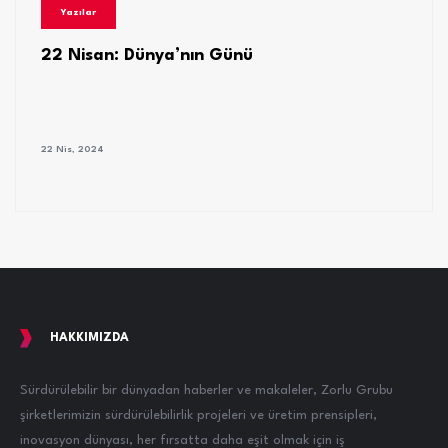
Yazılar
22 Nisan: Dünya’nın Günü
22 Nis, 2024
HAKKIMIZDA
Sürdürülebilir bir dünyadan haberler ve makaleler, Zorlu Grubu
şirketlerimizin sürdürülebilirlik projeleri ve üretim prensipleri,
inovasyon dünyası, her fırsatta daha eşit olmak için iş