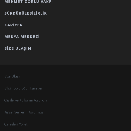
MEHMET ZORLU VAKFI
SÜRDÜRÜLEBILIRLIK
KARIYER
MEDYA MERKEZI
BIZE ULAŞIN
Bize Ulaşın
Bilgi Topluluğu Hizmetleri
Gizlilik ve Kullanım Koşulları
Kişisel Verilerin Korunması
Çerezleri Yönet