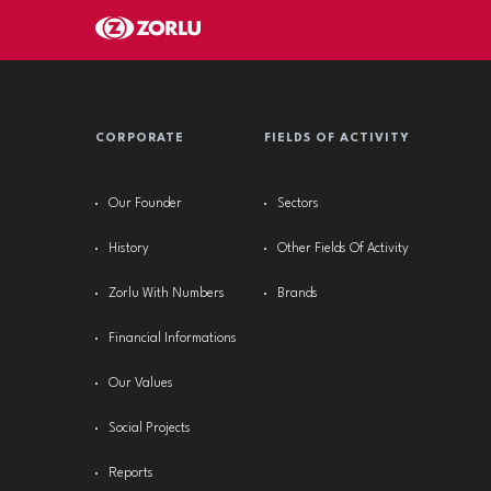
CORPORATE
FIELDS OF ACTIVITY
Our Founder
Sectors
History
Other Fields Of Activity
Zorlu With Numbers
Brands
Financial Informations
Our Values
Social Projects
Reports