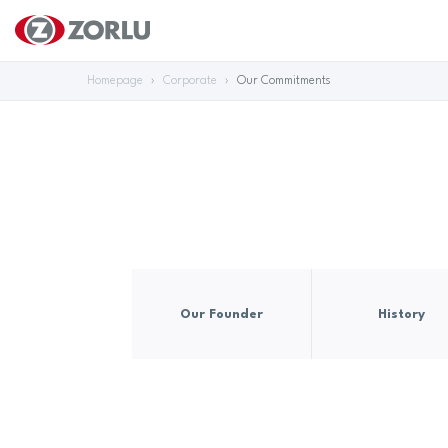
Homepage
Corporate
Our Commitments
Our Founder
History