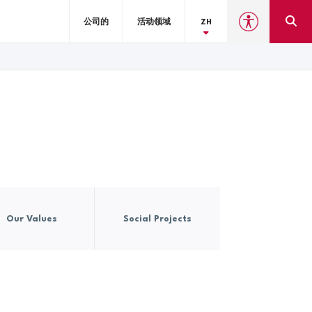
公司的
活动领域
ZH
Our Values
Social Projects
Reports