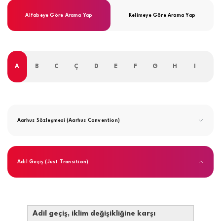
Alfabeye Göre Arama Yap
Kelimeye Göre Arama Yap
A
B
C
Ç
D
E
F
G
H
I
İ
Aarhus Sözleşmesi (Aarhus Convention)
Adil Geçiş (Just Transition)
Adil geçiş, iklim değişikliğine karşı