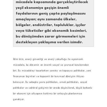
mücadele kapsamında gerçekleştirilecek
yeşil ekonomiye geçişin önemli
faydalarının geniş çapta paylaşılmasını
amaçlayan; aynı zamanda ülkeler,
bölgeler, endüstriler, topluluklar, işçiler
veya tüketiciler gibi ekonomik kesimleri,
bu dönüşümden zarar görmemeleri için
destekleyen yaklaşıma verilen isimdir.
İklim krizi, enerji güvenliği ve enerji yoksulluğu ile eşzamanlı
mücadele, bu dönemin en önemli sosyal ve çevresel konularından
biri. Bu mücadeleyi tasarlarken yaratıcı ve kapsayıcı politikalar, yeni
finansman biçimleri ve kapsamlı bir kurumsal dönüşüm ihtiyacı
bulunuyor. Bu sebeple çevre politikaları, emek politikaları, sosyal
politikalar ve sektörel gelişimin bir arada düşünülerek, düşük karbonlu
bir ekonomi için altyapının katılımcı bir anlayışla planlanması
gerekiyor.