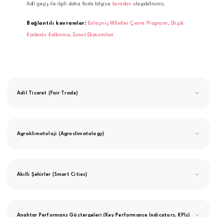
Adil geçiş ile ilgili daha fazla bilgiye
buradan
ulaşabilirsiniz.
Bağlantılı kavramlar:
Birleşmiş Milletler Çevre Programı,
Düşük
Karbonlu Kalkınma,
Donut Ekonomileri
Adil Ticaret (Fair Trade)
Agroklimatoloji (Agroclimatology)
Akıllı Şehirler (Smart Cities)
Anahtar Performans Göstergeleri (Key Performance Indicators, KPIs)