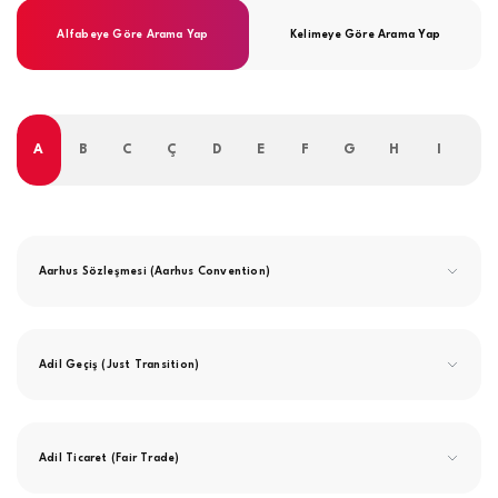
Alfabeye Göre Arama Yap
Kelimeye Göre Arama Yap
A
B
C
Ç
D
E
F
G
H
I
İ
Aarhus Sözleşmesi (Aarhus Convention)
Adil Geçiş (Just Transition)
Adil Ticaret (Fair Trade)