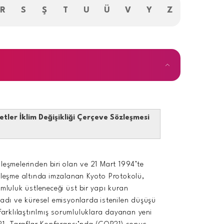
R
S
Ş
T
U
Ü
V
Y
Z
etler İklim Değişikliği Çerçeve Sözleşmesi
leşmelerinden biri olan ve 21 Mart 1994’te
özleşme altında imzalanan Kyoto Protokolü,
rumluluk üstleneceği üst bir yapı kuran
adı ve küresel emisyonlarda istenilen düşüşü
farklılaştırılmış sorumluluklara dayanan yeni