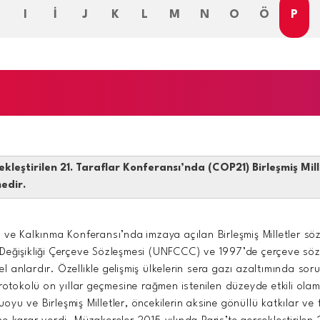
H
I
İ
J
K
L
M
N
O
Ö
P
ekleştirilen 21. Taraflar Konferansı’nda (COP21) Birleşmiş Mill
edir.
ve Kalkınma Konferansı’nda imzaya açılan Birleşmiş Milletler söz
lim Değişikliği Çerçeve Sözleşmesi (UNFCCC) ve 1997’de çerçeve s
sel anlardır. Özellikle gelişmiş ülkelerin sera gazı azaltımında so
okolü on yıllar geçmesine rağmen istenilen düzeyde etkili olam
u ve Birleşmiş Milletler, öncekilerin aksine gönüllü katkılar ve 