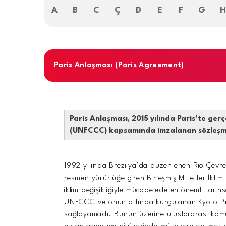
A
B
C
Ç
D
E
F
G
Paris Anlaşması (Paris Agreement)
Paris Anlaşması, 2015 yılında Paris’te gerç
(UNFCCC) kapsamında imzalanan sözleşm
1992 yılında Brezilya’da düzenlenen Rio Çevre 
resmen yürürlüğe giren Birleşmiş Milletler İk
iklim değişikliğiyle mücadelede en önemli tarih
UNFCCC ve onun altında kurgulanan Kyoto Prot
sağlayamadı. Bunun üzerine uluslararası kamuoy