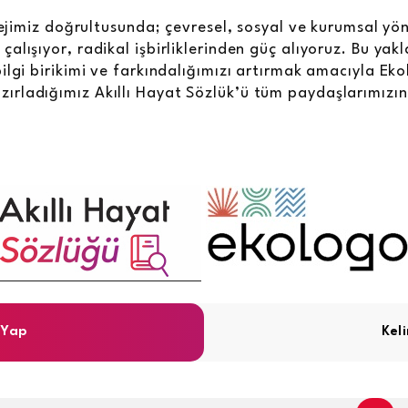
atejimiz doğrultusunda; çevresel, sosyal ve kurumsal yö
alışıyor, radikal işbirliklerinden güç alıyoruz. Bu yak
ilgi birikimi ve farkındalığımızı artırmak amacıyla Eko
hazırladığımız Akıllı Hayat Sözlük’ü tüm paydaşlarımız
 Yap
Kel