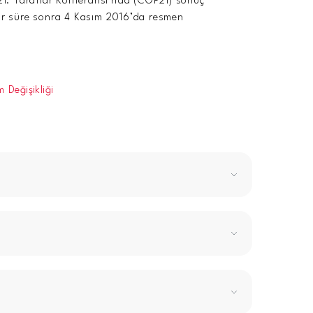
 21. Taraflar Konferansı’nda (COP21) sonuç
 bir süre sonra 4 Kasım 2016’da resmen
im Değişikliği