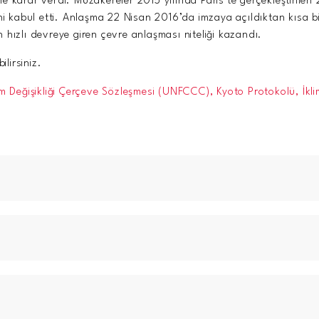
e karar verdi. Müzakereler 2015 yılında Paris’te gerçekleştirilen
ini kabul etti. Anlaşma 22 Nisan 2016’da imzaya açıldıktan kısa
en hızlı devreye giren çevre anlaşması niteliği kazandı.
ilirsiniz.
klim Değişikliği Çerçeve Sözleşmesi (UNFCCC),
Kyoto Protokolü,
İkl