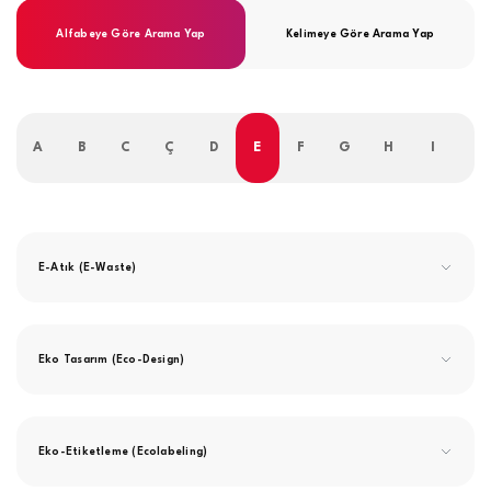
Alfabeye Göre Arama Yap
Kelimeye Göre Arama Yap
A
B
C
Ç
D
E
F
G
H
I
İ
E-Atık (E-Waste)
Eko Tasarım (Eco-Design)
Eko-Etiketleme (Ecolabeling)