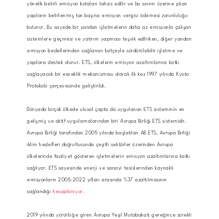
yönelik belirli emisyon kotaları tahsis edilir ve bu sınırın üzerine çıkan
yapıların belirlenmiş ton başına emisyon vergisi ödemesi zorunluluğu
bulunur. Bu sayede bir yandan işletmelerin daha az emisyonla çalışan
sistemlere geçmesi ve yatırım yapması teşvik edilirken, diğer yandan
emisyon bedellerinden sağlanan bütçeyle sürdürülebilir işletme ve
yapılara destek olunur. ETS, ülkelerin emisyon azaltımlarına katkı
sağlayacak bir esneklik mekanizması olarak ilk kez 1997 yılında Kyoto
Protokolü çerçevesinde geliştirildi.
Dünyada birçok ülkede ulusal çapta da uygulanan ETS sisteminin en
gelişmiş ve aktif uygulamalarından biri Avrupa Birliği ETS sistemidir.
Avrupa Birliği tarafından 2005 yılında başlatılan AB ETS, Avrupa Birliği
iklim hedefleri doğrultusunda çeşitli sektörler üzerinden Avrupa
ülkelerinde faaliyet gösteren işletmelerin emisyon azaltımlarına katkı
sağlıyor. ETS sayesinde enerji ve sanayi tesislerinden kaynaklı
emisyonların 2005-2022 yılları arasında %37 azaltılmasının
sağlandığı
hesaplanıyor.
2019 yılında yürürlüğe giren Avrupa Yeşil Mutabakatı gereğince sürekli