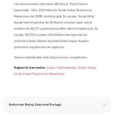
yeni düzenlemelere tabi tutulan AB Emisyon Ticaret Sistemi
kapsamında, 1 Ekim 2023 itibarıyla Sınırda Karbon Düzenlemesi
Mekanizması da (SKDM) yürürlüğe girdi. Bu sayede, Avrupa Birliği
dışında faaliyet gösterse de AB ülkelerine ihracat yapan üçüncü
tarafların da AB ETS uygulamalarına dahil edilmesi hedefleniyor. Bu
sayede, AB ETS’nin karbon yükümlülüklerinden kaçınmak için
üretimlerini başka ülkelere taşıyarak karbon kaçağı oluşturan
işletmelerin engellenmesi de sağlanıyor.
Kavram hakkında daha fazla bilgiye
buradan
ulaşabilirsiniz.
Bağlantılı kavramlar:
Avrupa Yeşil Mutabakatı,
Karbon Kaçağı,
Sınırda Karbon Düzenlemesi Mekanizması
Endüstriyel Ekoloji (Industrial Ecology)