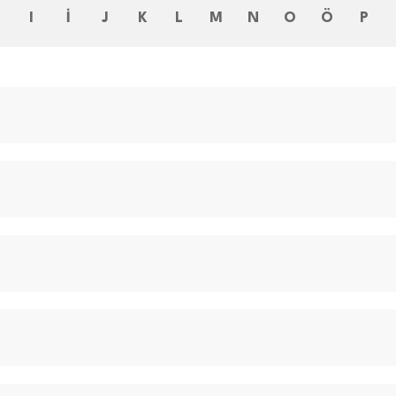
H
I
İ
J
K
L
M
N
O
Ö
P