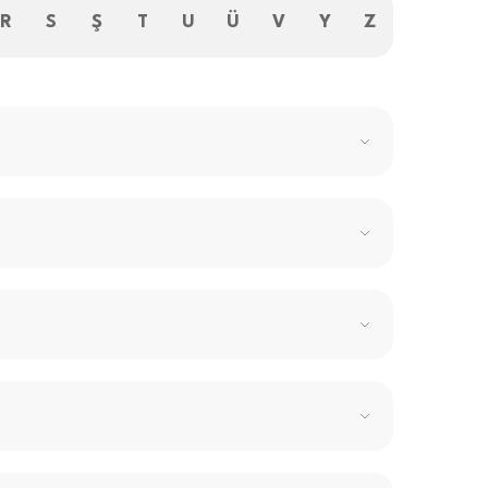
R
S
Ş
T
U
Ü
V
Y
Z