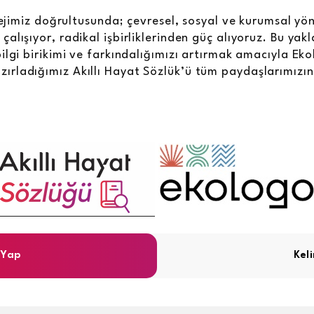
atejimiz doğrultusunda; çevresel, sosyal ve kurumsal yö
alışıyor, radikal işbirliklerinden güç alıyoruz. Bu yak
ilgi birikimi ve farkındalığımızı artırmak amacıyla Eko
hazırladığımız Akıllı Hayat Sözlük’ü tüm paydaşlarımız
 Yap
Kel