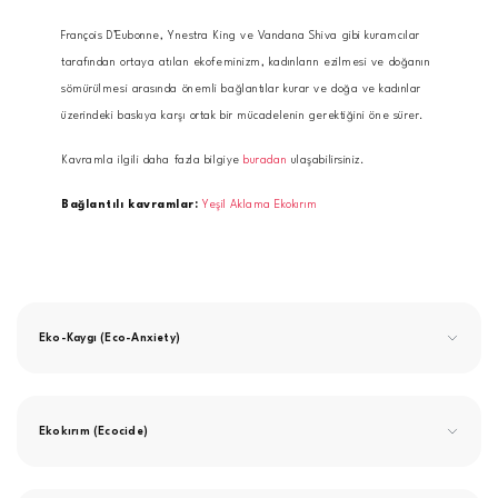
François D’Eubonne, Ynestra King ve Vandana Shiva gibi kuramcılar
tarafından ortaya atılan ekofeminizm, kadınların ezilmesi ve doğanın
sömürülmesi arasında önemli bağlantılar kurar ve doğa ve kadınlar
üzerindeki baskıya karşı ortak bir mücadelenin gerektiğini öne sürer.
Kavramla ilgili daha fazla bilgiye
buradan
ulaşabilirsiniz.
Bağlantılı kavramlar:
Yeşil Aklama
Ekokırım
Eko-Kaygı (Eco-Anxiety)
Ekokırım (Ecocide)