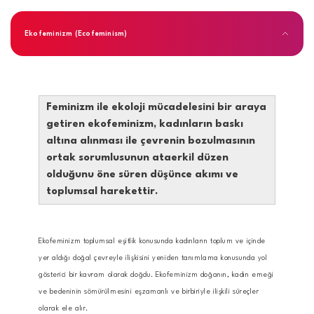
Ekofeminizm (Ecofeminism)
Feminizm ile ekoloji mücadelesini bir araya
getiren ekofeminizm, kadınların baskı
altına alınması ile çevrenin bozulmasının
ortak sorumlusunun ataerkil düzen
olduğunu öne süren düşünce akımı ve
toplumsal harekettir.
Ekofeminizm toplumsal eşitlik konusunda kadınların toplum ve içinde
yer aldığı doğal çevreyle ilişkisini yeniden tanımlama konusunda yol
gösterici bir kavram olarak doğdu. Ekofeminizm doğanın, kadın emeği
ve bedeninin sömürülmesini eşzamanlı ve birbiriyle ilişkili süreçler
olarak ele alır.