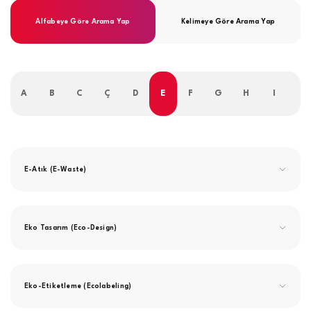
Alfabeye Göre Arama Yap
Kelimeye Göre Arama Yap
A
B
C
Ç
D
E
F
G
H
I
İ
E-Atık (E-Waste)
Eko Tasarım (Eco-Design)
Eko-Etiketleme (Ecolabeling)