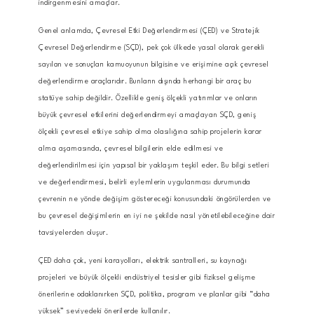
indirgenmesini amaçlar.
Genel anlamda, Çevresel Etki Değerlendirmesi (ÇED) ve Stratejik
Çevresel Değerlendirme (SÇD), pek çok ülkede yasal olarak gerekli
sayılan ve sonuçları kamuoyunun bilgisine ve erişimine açık çevresel
değerlendirme araçlarıdır. Bunların dışında herhangi bir araç bu
statüye sahip değildir. Özellikle geniş ölçekli yatırımlar ve onların
büyük çevresel etkilerini değerlendirmeyi amaçlayan SÇD, geniş
ölçekli çevresel etkiye sahip olma olasılığına sahip projelerin karar
alma aşamasında, çevresel bilgilerin elde edilmesi ve
değerlendirilmesi için yapısal bir yaklaşım teşkil eder. Bu bilgi setleri
ve değerlendirmesi, belirli eylemlerin uygulanması durumunda
çevrenin ne yönde değişim göstereceği konusundaki öngörülerden ve
bu çevresel değişimlerin en iyi ne şekilde nasıl yönetilebileceğine dair
tavsiyelerden oluşur.
ÇED daha çok, yeni karayolları, elektrik santralleri, su kaynağı
projeleri ve büyük ölçekli endüstriyel tesisler gibi fiziksel gelişme
önerilerine odaklanırken SÇD, politika, program ve planlar gibi “daha
yüksek” seviyedeki önerilerde kullanılır.