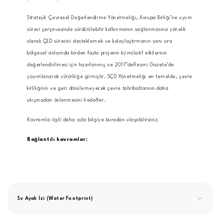
Stratejik Çevresel Değerlendirme Yönetmeliği, Avrupa Birliği’ne uyum
süreci çerçevesinde sürdürülebilir kalkınmanın sağlanmasına yönelik
olarak ÇED sürecini desteklemek ve kolaylaştırmanın yanı sıra
bölgesel anlamda birden fazla projenin kümülatif etkilerinin
değerlendirilmesi için hazırlanmış ve 2017’deResmi Gazete’de
yayımlanarak yürürlüğe girmiştir. SÇD Yönetmeliği en temelde, çevre
kirliliğinin ve geri dönülemeyecek çevre tahribatlarının daha
oluşmadan önlenmesini hedefler.
Kavramla ilgili daha azla bilgiye buradan ulaşabilirsiniz.
Bağlantılı kavramlar:
Su Ayak İzi (Water Footprint)