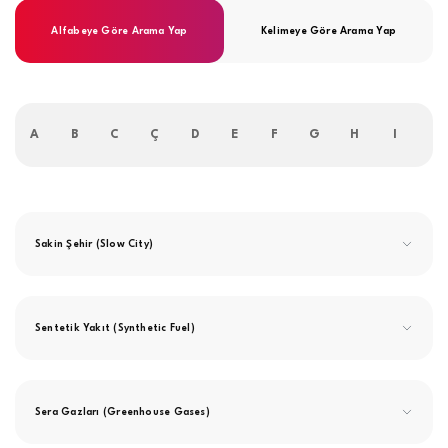
Alfabeye Göre Arama Yap
Kelimeye Göre Arama Yap
A
B
C
Ç
D
E
F
G
H
I
İ
Sakin Şehir (Slow City)
Sentetik Yakıt (Synthetic Fuel)
Sera Gazları (Greenhouse Gases)