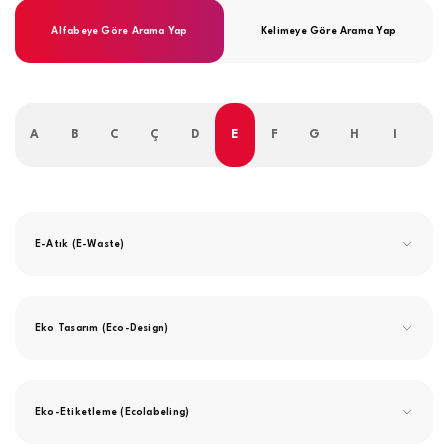
Alfabeye Göre Arama Yap
Kelimeye Göre Arama Yap
A
B
C
Ç
D
E
F
G
H
I
İ
E-Atık (E-Waste)
Eko Tasarım (Eco-Design)
Eko-Etiketleme (Ecolabeling)