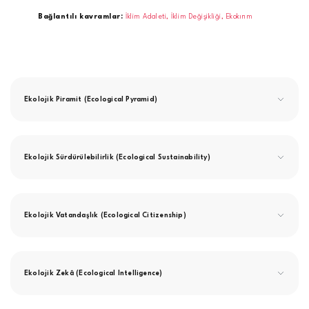
Bağlantılı kavramlar:
İklim Adaleti,
İklim Değişikliği,
Ekokırım
Ekolojik Piramit (Ecological Pyramid)
Ekolojik Sürdürülebilirlik (Ecological Sustainability)
Ekolojik Vatandaşlık (Ecological Citizenship)
Ekolojik Zekâ (Ecological Intelligence)