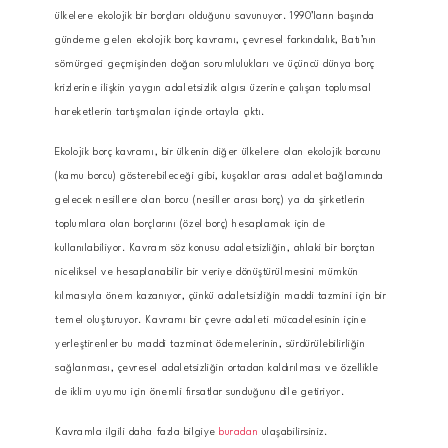
ülkelere ekolojik bir borçları olduğunu savunuyor. 1990’ların başında
gündeme gelen ekolojik borç kavramı, çevresel farkındalık, Batı’nın
sömürgeci geçmişinden doğan sorumlulukları ve üçüncü dünya borç
krizlerine ilişkin yaygın adaletsizlik algısı üzerine çalışan toplumsal
hareketlerin tartışmaları içinde ortayla çıktı.
Ekolojik borç kavramı, bir ülkenin diğer ülkelere olan ekolojik borcunu
(kamu borcu) gösterebileceği gibi, kuşaklar arası adalet bağlamında
gelecek nesillere olan borcu (nesiller arası borç) ya da şirketlerin
toplumlara olan borçlarını (özel borç) hesaplamak için de
kullanılabiliyor. Kavram söz konusu adaletsizliğin, ahlaki bir borçtan
niceliksel ve hesaplanabilir bir veriye dönüştürülmesini mümkün
kılmasıyla önem kazanıyor, çünkü adaletsizliğin maddi tazmini için bir
temel oluşturuyor. Kavramı bir çevre adaleti mücadelesinin içine
yerleştirenler bu maddi tazminat ödemelerinin, sürdürülebilirliğin
sağlanması, çevresel adaletsizliğin ortadan kaldırılması ve özellikle
de iklim uyumu için önemli fırsatlar sunduğunu dile getiriyor.
Kavramla ilgili daha fazla bilgiye
buradan
ulaşabilirsiniz.