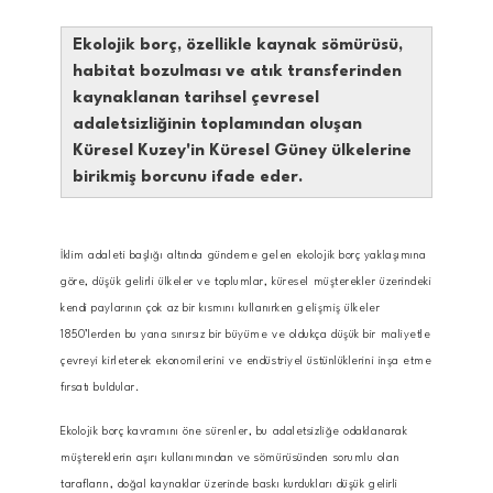
Ekolojik borç, özellikle kaynak sömürüsü,
habitat bozulması ve atık transferinden
kaynaklanan tarihsel çevresel
adaletsizliğinin toplamından oluşan
Küresel Kuzey'in Küresel Güney ülkelerine
birikmiş borcunu ifade eder.
İklim adaleti başlığı altında gündeme gelen ekolojik borç yaklaşımına
göre, düşük gelirli ülkeler ve toplumlar, küresel müşterekler üzerindeki
kendi paylarının çok az bir kısmını kullanırken gelişmiş ülkeler
1850’lerden bu yana sınırsız bir büyüme ve oldukça düşük bir maliyetle
çevreyi kirleterek ekonomilerini ve endüstriyel üstünlüklerini inşa etme
fırsatı buldular.
Ekolojik borç kavramını öne sürenler, bu adaletsizliğe odaklanarak
müştereklerin aşırı kullanımından ve sömürüsünden sorumlu olan
tarafların, doğal kaynaklar üzerinde baskı kurdukları düşük gelirli