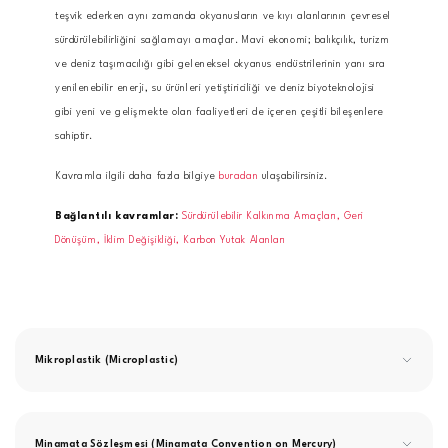
teşvik ederken aynı zamanda okyanusların ve kıyı alanlarının çevresel
sürdürülebilirliğini sağlamayı amaçlar. Mavi ekonomi; balıkçılık, turizm
ve deniz taşımacılığı gibi geleneksel okyanus endüstrilerinin yanı sıra
yenilenebilir enerji, su ürünleri yetiştiriciliği ve deniz biyoteknolojisi
gibi yeni ve gelişmekte olan faaliyetleri de içeren çeşitli bileşenlere
sahiptir.
Kavramla ilgili daha fazla bilgiye
buradan
ulaşabilirsiniz.
Bağlantılı kavramlar:
Sürdürülebilir Kalkınma Amaçları,
Geri
Dönüşüm,
İklim Değişikliği,
Karbon Yutak Alanları
Mikroplastik (Microplastic)
Minamata Sözleşmesi (Minamata Convention on Mercury)