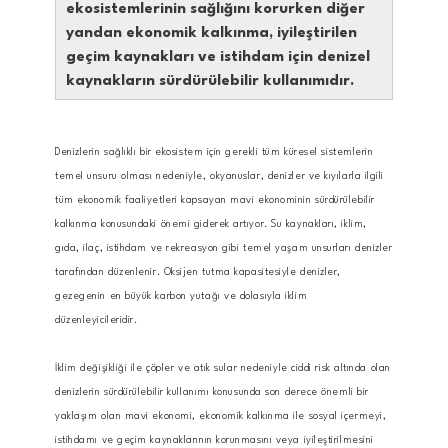
ekosistemlerinin sağlığını korurken diğer
yandan ekonomik kalkınma, iyileştirilen
geçim kaynakları ve istihdam için denizel
kaynakların sürdürülebilir kullanımıdır.
Denizlerin sağlıklı bir ekosistem için gerekli tüm küresel sistemlerin
temel unsuru olması nedeniyle, okyanuslar, denizler ve kıyılarla ilgili
tüm ekonomik faaliyetleri kapsayan mavi ekonominin sürdürülebilir
kalkınma konusundaki önemi giderek artıyor. Su kaynakları, iklim,
gıda, ilaç, istihdam ve rekreasyon gibi temel yaşam unsurları denizler
tarafından düzenlenir. Oksijen tutma kapasitesiyle denizler,
gezegenin en büyük karbon yutağı ve dolasıyla iklim
düzenleyicileridir.
İklim değişikliği ile çöpler ve atık sular nedeniyle ciddi risk altında olan
denizlerin sürdürülebilir kullanımı konusunda son derece önemli bir
yaklaşım olan mavi ekonomi, ekonomik kalkınma ile sosyal içermeyi,
istihdamı ve geçim kaynaklarının korunmasını veya iyileştirilmesini