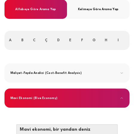
Alfabeye Göre Arama Yap
Kelimeye Göre Arama Yap
A
B
C
Ç
D
E
F
G
H
I
İ
Maliyet-Fayda Analizi (Cost-Benefit Analysis)
Mavi Ekonomi (Blue Economy)
Mavi ekonomi, bir yandan deniz