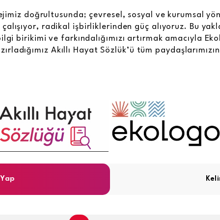
atejimiz doğrultusunda; çevresel, sosyal ve kurumsal yö
alışıyor, radikal işbirliklerinden güç alıyoruz. Bu yak
ilgi birikimi ve farkındalığımızı artırmak amacıyla Eko
hazırladığımız Akıllı Hayat Sözlük’ü tüm paydaşlarımız
 Yap
Kel