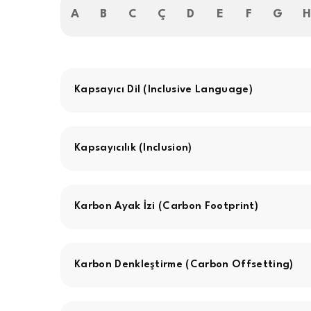
A
B
C
Ç
D
E
F
G
Kapsayıcı Dil (Inclusive Language)
Kapsayıcılık (Inclusion)
Karbon Ayak İzi (Carbon Footprint)
Karbon Denkleştirme (Carbon Offsetting)