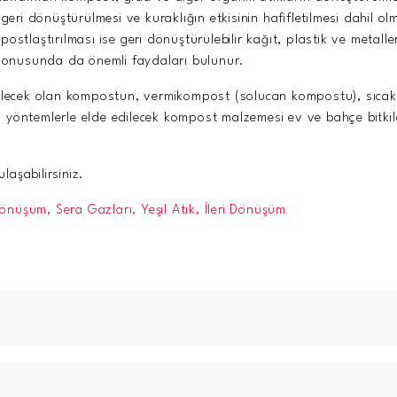
geri dönüştürülmesi ve kuraklığın etkisinin hafifletilmesi dahil ol
stlaştırılması ise geri dönüştürülebilir kağıt, plastik ve metall
 konusunda da önemli faydaları bulunur.
bilecek olan kompostun, vermikompost (solucan kompostu), sıca
öntemlerle elde edilecek kompost malzemesi ev ve bahçe bitkileri
laşabilirsiniz.
Dönüşüm,
Sera Gazları,
Yeşil Atık,
İleri Dönüşüm