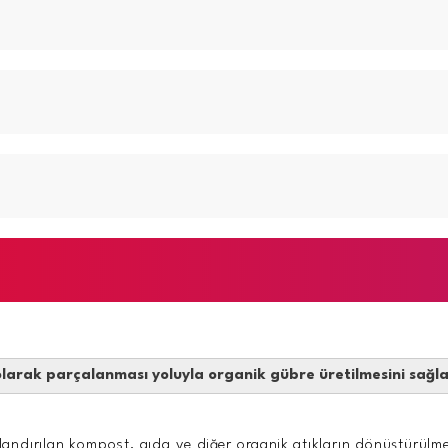
k olarak parçalanması yoluyla organik gübre üretilmesini sağl
landırılan kompost, gıda ve diğer organik atıkların dönüştürülmesi,