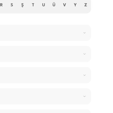
R
S
Ş
T
U
Ü
V
Y
Z