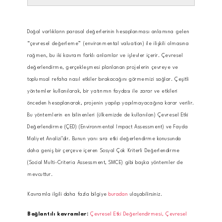
Doğal varlıkların parasal değerlerinin hesaplanması anlamına gelen
“çevresel değerleme” (environmental valuation) ile ilişkili olmasına
rağmen, bu iki kavram farklı anlamlar ve işlevler içerir. Çevresel
değerlendirme, gerçekleşmesi planlanan projelerin çevreye ve
toplumsal refaha nasıl etkiler bırakacağını görmemizi sağlar. Çeşitli
yöntemler kullanılarak, bir yatırımın faydası ile zarar ve etkileri
önceden hesaplanarak, projenin yapılıp yapılmayacağına karar verilir.
Bu yöntemlerin en bilinenleri (ülkemizde de kullanılan) Çevresel Etki
Değerlendirme (ÇED) (Environmental Impact Assessment) ve Fayda
Maliyet Analizi’dir. Bunun yanı sıra etki değerlendirme konusunda
daha geniş bir çerçeve içeren Sosyal Çok Kriterli Değerlendirme
(Social Multi-Criteria Assessment, SMCE) gibi başka yöntemler de
mevcuttur.
Kavramla ilgili daha fazla bilgiye
buradan
ulaşabilirsiniz.
Bağlantılı kavramlar:
Çevresel Etki Değerlendirmesi,
Çevresel