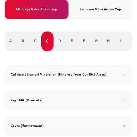
Alfabeye Göre Arama Yap
Kelimeye Göre Arama Yap
A
B
C
Ç
D
E
F
G
H
I
İ
Çatışma Bölgeleri Mineralleri (Minerals from Conflict Areas)
Çeşitlilik (Diversity)
Çevre (Environment)