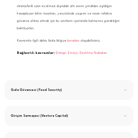
stratosferik ozon incelmesi dışındaki altı sınırın şimdiden aşıldığını
hesaplayan bilim insanları, yeryüzünde yaşamı ve insan refahını
güvence altına almak için bu sınırların içerisinde kalmamız gerektiğini
belirtiyorlar.
Kavramla ilgili daha fazla bilgiye
buradan
ulaşabilirsiniz.
Bağlantılı kavramlar:
Entropi,
Emerji,
Devrilme Noktaları
Gıda Güvencesi (Food Security)
Girişim Sermayesi (Venture Capital)