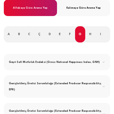
Alfabeye Göre Arama Yap
Kelimeye Göre Arama Yap
A
B
C
Ç
D
E
F
G
H
I
İ
Gayri Safi Mutluluk Endeksi (Gross National Happiness Index, GNH)
Genişletilmiş Üretici Sorumluluğu (Extended Producer Responsibility,
EPR)
Genişletilmiş Üretici Sorumluluğu (Extended Producer Responsibility,