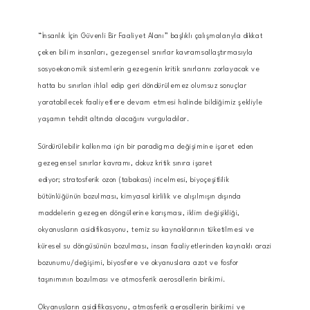
“İnsanlık İçin Güvenli Bir Faaliyet Alanı” başlıklı çalışmalarıyla dikkat
çeken bilim insanları, gezegensel sınırlar kavramsallaştırmasıyla
sosyoekonomik sistemlerin gezegenin kritik sınırlarını zorlayacak ve
hatta bu sınırları ihlal edip geri döndürülemez olumsuz sonuçlar
yaratabilecek faaliyetlere devam etmesi halinde bildiğimiz şekliyle
yaşamın tehdit altında olacağını vurguladılar.
Sürdürülebilir kalkınma için bir paradigma değişimine işaret eden
gezegensel sınırlar kavramı, dokuz kritik sınıra işaret
ediyor; stratosferik ozon (tabakası) incelmesi, biyoçeşitlilik
bütünlüğünün bozulması, kimyasal kirlilik ve alışılmışın dışında
maddelerin gezegen döngülerine karışması, iklim değişikliği,
okyanusların asidifikasyonu, temiz su kaynaklarının tüketilmesi ve
küresel su döngüsünün bozulması, insan faaliyetlerinden kaynaklı arazi
bozunumu/değişimi, biyosfere ve okyanuslara azot ve fosfor
taşınımının bozulması ve atmosferik aerosollerin birikimi.
Okyanusların asidifikasyonu, atmosferik aerosollerin birikimi ve