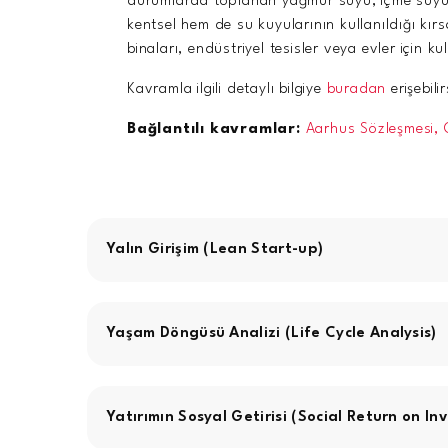
durumlarda toplanan yağmur suyu, içme suyu da
kentsel hem de su kuyularının kullanıldığı kırsa
binaları, endüstriyel tesisler veya evler için
Kavramla ilgili detaylı bilgiye
buradan
erişebilir
Bağlantılı kavramlar:
Aarhus Sözleşmesi,
Yalın Girişim (Lean Start-up)
Yaşam Döngüsü Analizi (Life Cycle Analysis)
Yatırımın Sosyal Getirisi (Social Return on In