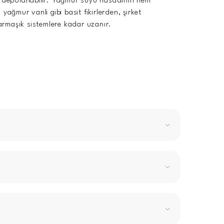
ve depolanabilir. Yağmur suyu hasadının hem
yağmur varili gibi basit fikirlerden, şirket
karmaşık sistemlere kadar uzanır.