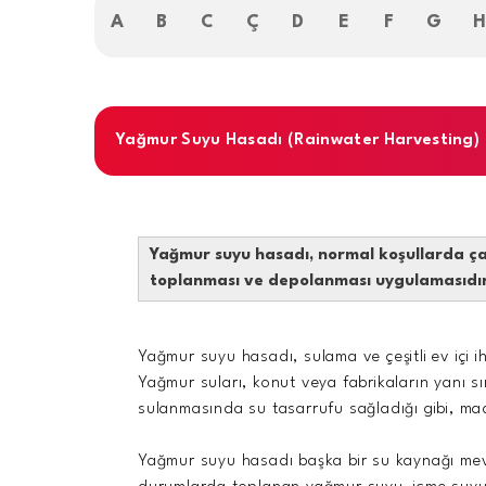
A
B
C
Ç
D
E
F
G
Yağmur Suyu Hasadı (Rainwater Harvesting)
Yağmur suyu hasadı, normal koşullarda ça
toplanması ve depolanması uygulamasıdır
Yağmur suyu hasadı, sulama ve çeşitli ev içi i
Yağmur suları, konut veya fabrikaların yanı sıra
sulanmasında su tasarrufu sağladığı gibi, mad
Yağmur suyu hasadı başka bir su kaynağı mevc