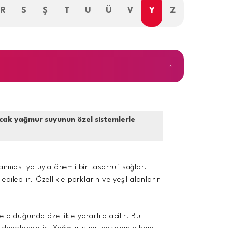
R
S
Ş
T
U
Ü
V
Y
Z
cak yağmur suyunun özel sistemlerle
anması yoluyla önemli bir tasarruf sağlar.
ilebilir. Özellikle parkların ve yeşil alanların
lduğunda özellikle yararlı olabilir. Bu