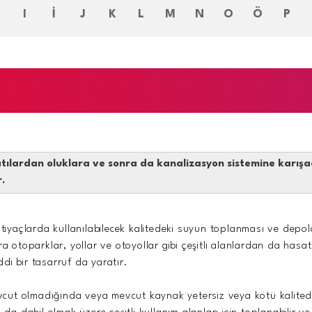
H
I
İ
J
K
L
M
N
O
Ö
P
tılardan oluklara ve sonra da kanalizasyon sistemine karışa
.
htiyaçlarda kullanılabilecek kalitedeki suyun toplanması ve depol
 otoparklar, yollar ve otoyollar gibi çeşitli alanlardan da hasat ed
di bir tasarruf da yaratır.
ut olmadığında veya mevcut kaynak yetersiz veya kötü kalitede o