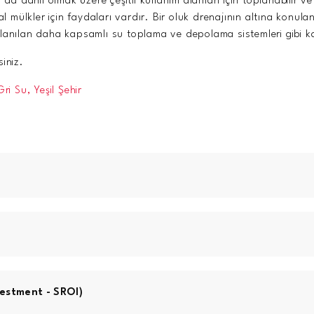
 dahil olmak üzere çeşitli kullanım alanları için toplanabilir 
l mülkler için faydaları vardır. Bir oluk drenajının altına konulan 
 kullanılan daha kapsamlı su toplama ve depolama sistemleri gibi 
siniz.
Gri Su,
Yeşil Şehir
vestment - SROI)