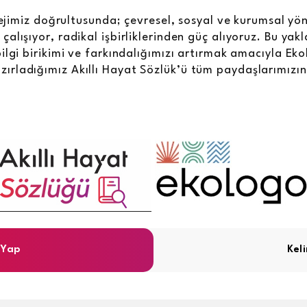
atejimiz doğrultusunda; çevresel, sosyal ve kurumsal yö
alışıyor, radikal işbirliklerinden güç alıyoruz. Bu yak
ilgi birikimi ve farkındalığımızı artırmak amacıyla Eko
hazırladığımız Akıllı Hayat Sözlük’ü tüm paydaşlarımız
 Yap
Kel