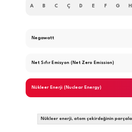
A
B
C
Ç
D
E
F
G
Negawatt
Net Sıfır Emisyon (Net Zero Emission)
Nükleer Enerji (Nuclear Energy)
Nükleer enerji, atom çekirdeğinin parçalan