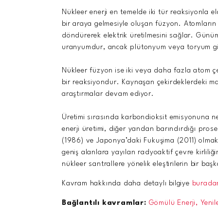
Nükleer enerji en temelde iki tür reaksiyonla 
bir araya gelmesiyle oluşan füzyon. Atomların b
döndürerek elektrik üretilmesini sağlar. Günümü
uranyumdur, ancak plütonyum veya toryum gibi 
Nükleer füzyon ise iki veya daha fazla atom çek
bir reaksiyondur. Kaynaşan çekirdeklerdeki madd
araştırmalar devam ediyor.
Üretimi sırasında karbondioksit emisyonuna ne
enerji üretimi, diğer yandan barındırdığı prose
(1986) ve Japonya’daki Fukuşima (2011) olmak 
geniş alanlara yayılan radyoaktif çevre kirliliğ
nükleer santrallere yönelik eleştirilerin bir b
Kavram hakkında daha detaylı bilgiye
burada
Bağlantılı kavramlar:
Gömülü Enerji,
Yenil