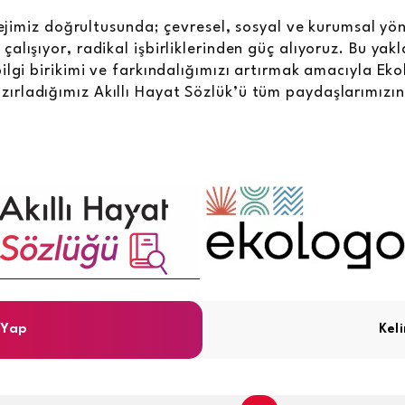
atejimiz doğrultusunda; çevresel, sosyal ve kurumsal yö
alışıyor, radikal işbirliklerinden güç alıyoruz. Bu yak
ilgi birikimi ve farkındalığımızı artırmak amacıyla Eko
hazırladığımız Akıllı Hayat Sözlük’ü tüm paydaşlarımız
 Yap
Kel