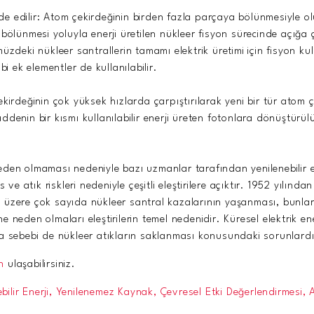
elde edilir: Atom çekirdeğinin birden fazla parçaya bölünmesiyle o
ölünmesi yoluyla enerji üretilen nükleer fisyon sürecinde açığa çı
zdeki nükleer santrallerin tamamı elektrik üretimi için fisyon kull
ek elementler de kullanılabilir.
irdeğinin çok yüksek hızlarda çarpıştırılarak yeni bir tür atom çe
enin bir kısmı kullanılabilir enerji üreten fotonlara dönüştürülür.
den olmaması nedeniyle bazı uzmanlar tarafından yenilenebilir e
s ve atık riskleri nedeniyle çeşitli eleştirilere açıktır. 1952 yıl
üzere çok sayıda nükleer santral kazalarının yaşanması, bunları
ine neden olmaları eleştirilerin temel nedenidir. Küresel elektrik 
aşka sebebi de nükleer atıkların saklanması konusundaki sorunlardı
n
ulaşabilirsiniz.
ebilir Enerji,
Yenilenemez Kaynak,
Çevresel Etki Değerlendirmesi,