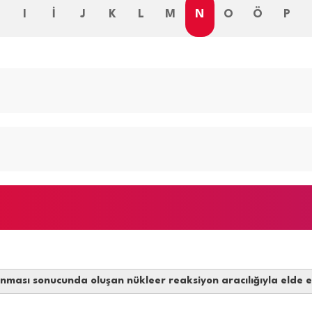
H
I
İ
J
K
L
M
N
O
Ö
P
ması sonucunda oluşan nükleer reaksiyon aracılığıyla elde edi