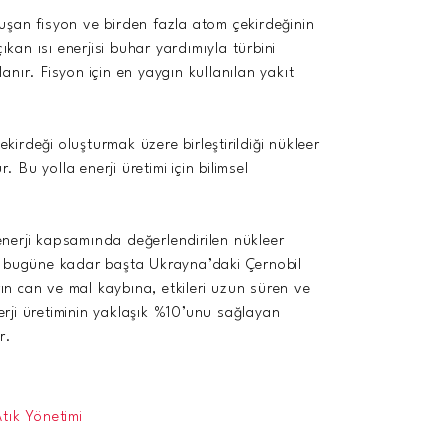
luşan fisyon ve birden fazla atom çekirdeğinin
kan ısı enerjisi buhar yardımıyla türbini
anır. Fisyon için en yaygın kullanılan yakıt
kirdeği oluşturmak üzere birleştirildiği nükleer
 Bu yolla enerji üretimi için bilimsel
nerji kapsamında değerlendirilen nükleer
ından bugüne kadar başta Ukrayna’daki Çernobil
n can ve mal kaybına, etkileri uzun süren ve
enerji üretiminin yaklaşık %10’unu sağlayan
r.
Atık Yönetimi