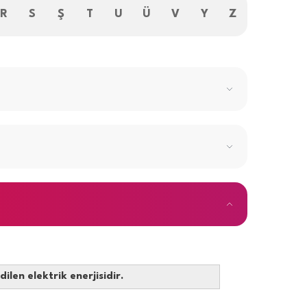
R
S
Ş
T
U
Ü
V
Y
Z
len elektrik enerjisidir.